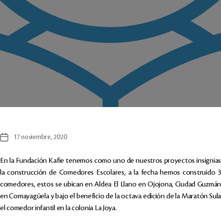
17 noviembre, 2020
Fecha
de
la
En la Fundación Kafie tenemos como uno de nuestros proyectos insignias
entrada
la construcción de Comedores Escolares, a la fecha hemos construido 3
comedores, estos se ubican en Aldea El Llano en Ojojona, Ciudad Guzmán
en Comayagüela y bajo el beneficio de la octava edición de la Maratón Sula
el comedor infantil en la colonia La Joya.