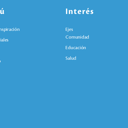
ú
Interés
nspiración
Ejes
Comunidad
iales
Educación
Salud
o