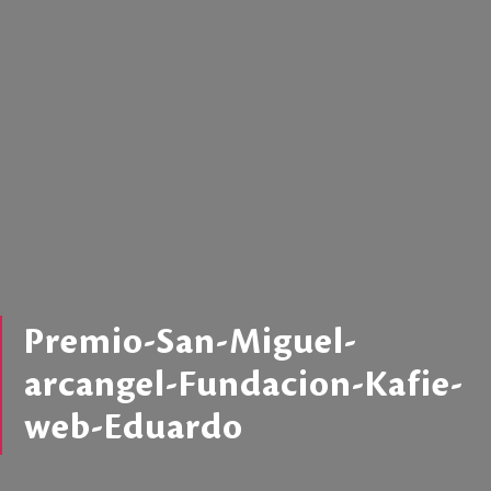
Premio-San-Miguel-
arcangel-Fundacion-Kafie-
web-Eduardo