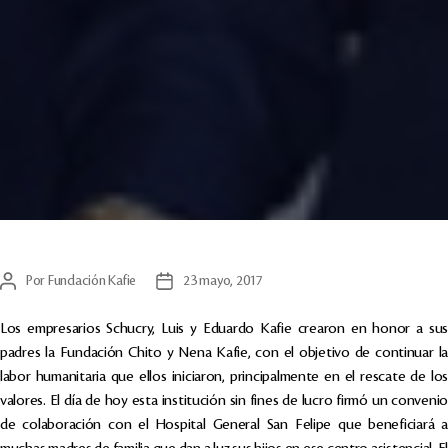
Por
Fundación Kafie
23 mayo, 2017
Autor
Fecha
de
de
la
la
Los empresarios Schucry, Luis y Eduardo Kafie crearon en honor a sus
entrada
entrada
padres la Fundación Chito y Nena Kafie, con el objetivo de continuar la
labor humanitaria que ellos iniciaron, principalmente en el rescate de los
valores. El día de hoy esta institución sin fines de lucro firmó un convenio
de colaboración con el Hospital General San Felipe que beneficiará a