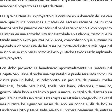
muchas madres de familia que dan a luz sus hijos en ese centro asistencial. El
nombre del proyecto es La Cajita de Nena.
La Cajita de Nena es un proyecto que consiste en la donación de una caja
natal que busca proveerles a madres de escasos recursos los insumos
básicos para los primeros cuidados del bebé recién nacido. Dicho proyecto
se inspira en una actividad similar desarrollada en Finlandia, mismo que ha
tenido mucho éxito por más de 75 años, comprobando que el mismo ha
ayudado a obtener una de las tasas de mortalidad infantil más bajas del
mundo, así mismo países como México y Estados Unidos están replicando
este proyecto.
Con dicho proyecto se beneficiarán aproximadamente 500 madres del
Hospital San Felipe al recibir una caja natal que puede ser usada como una
cunita para un bebé, un colchoncito, un paquete de pañales, toallas
húmedas, franela para bebé, toalla para baño, calcetines, mameluco,
gorrito, jabón hipo alergénico y para la madre un cepillo de dientes y un
paquete de toallas sanitarias. Estas cajitas se estarán entregando una vez al
mes durante los siguientes meses del año, en donde el día de hoy La
Fundación Chito y Nena Kafie realizo su primera ceremonia de entrega