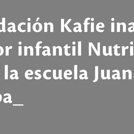
dación Kafie in
r infantil Nut
n la escuela Jua
pa_