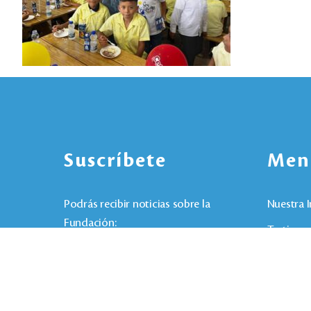
Suscríbete
Men
Podrás recibir noticias sobre la
Nuestra I
Fundación:
Testimon
Noticias
Contact