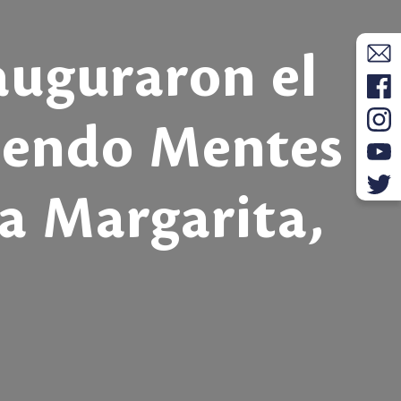
auguraron el
riendo Mentes
na Margarita,