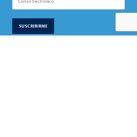
Menú
Interés
Nuestra Inspiración
Ejes
Comunidad
Testimoniales
Educación
Noticias
Salud
Contacto