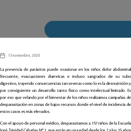
13 noviembre, 2020
Fecha
de
la
La presencia de parásitos puede ocasionar en los niños dolor abdominal
entrada
frecuente, evacuaciones diarreicas e incluso sangrados de su tubo
digestivo, trayendo consecuencias tan severas como lo es la desnutrición y
por consiguiente un desarrollo tanto físico como intelectual limitado. Es
por eso que velando por el bienestar de los niños realizamos campañas de
desparasitación en zonas de bajos recursos donde el nivel de incidencia de
estos casos es más elevados.
Con el apoyo de personal médico, desparasitamos a 157 niños de la Escuela
José Trinidad Cabañas N° 2. que están en una edad desde los 7 a los 15 años